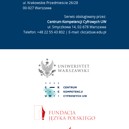
ul. Krakowskie Przedmieście 26/28
00-927 Warszawa
Serwis obsługiwany przez:
Centrum Kompetencji Cyfrowych UW
ul. Smyczkowa 14, 02-678 Warszawa
Telefon: +48 22 55 43 802 | E-mail: ckc(at)uw.edu.pl